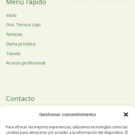
Menú rápido
Inicio
Dra. Teresa Lajo
Noticias
Dieta protéica
Tienda
Acceso profesional
Contacto
Calle Doctor Calero, 19 Centro Comercial El Tutti 1ª Planta,
Gestionar consentimiento
local 24 28220 Majadahonda Madrid
Para ofrecer las mejores experiencias, utilizamos tecnologías como las
cookies para almacenar y/o acceder a la información del dispositivo. El