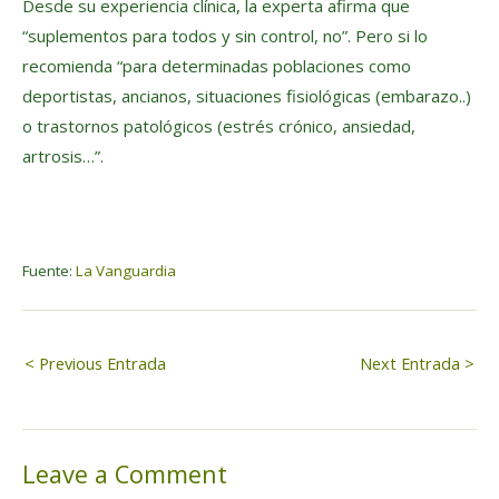
Desde su experiencia clínica, la experta afirma que
“suplementos para todos y sin control, no”. Pero si lo
recomienda “para determinadas poblaciones como
deportistas, ancianos, situaciones fisiológicas (embarazo..)
o trastornos patológicos (estrés crónico, ansiedad,
artrosis…”.
Fuente:
La Vanguardia
Navegación
< Previous Entrada
Next Entrada >
de
Leave a Comment
entradas