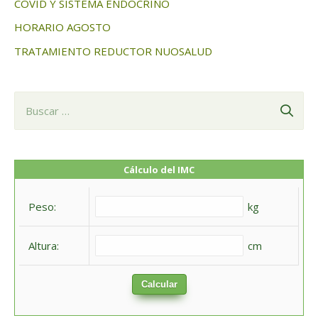
COVID Y SISTEMA ENDOCRINO
HORARIO AGOSTO
TRATAMIENTO REDUCTOR NUOSALUD
B
u
s
c
Cálculo del IMC
a
Peso:
kg
r
:
Altura:
cm
Calcular