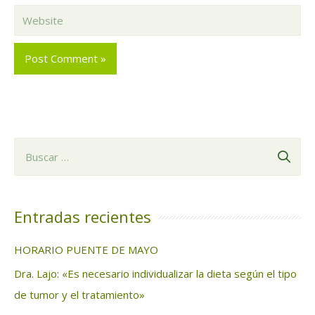
Website
B
u
s
c
Entradas recientes
a
HORARIO PUENTE DE MAYO
r
Dra. Lajo: «Es necesario individualizar la dieta según el tipo
:
de tumor y el tratamiento»