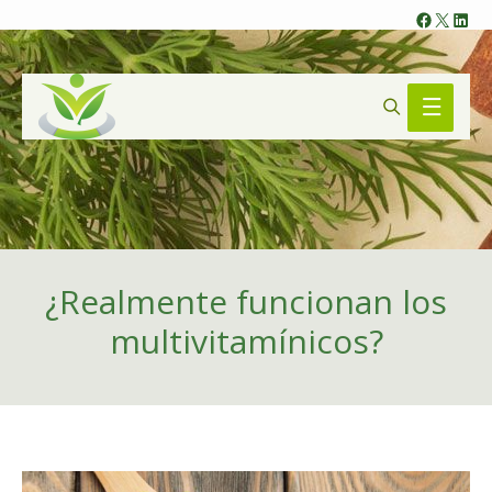
Faceb
X
Lin
Search
Main
Menu
¿Realmente funcionan los
multivitamínicos?