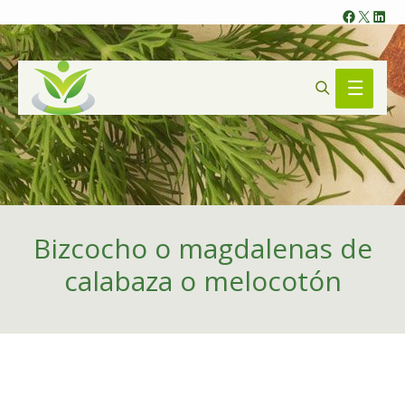
Faceb
X
Lin
Search
Main
Menu
Bizcocho o magdalenas de
calabaza o melocotón