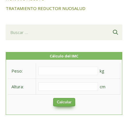
TRATAMIENTO REDUCTOR NUOSALUD
B
u
s
c
Cálculo del IMC
a
Peso:
kg
r
:
Altura:
cm
Calcular