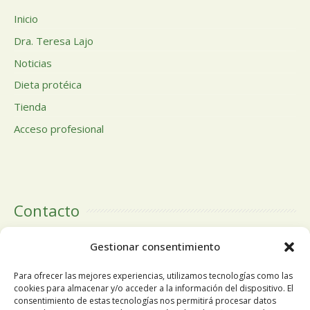
Inicio
Dra. Teresa Lajo
Noticias
Dieta protéica
Tienda
Acceso profesional
Contacto
Calle Doctor Calero, 19 Centro Comercial El Tutti 1ª Planta,
Gestionar consentimiento
local 24 28220 Majadahonda Madrid
Para ofrecer las mejores experiencias, utilizamos tecnologías como las
cookies para almacenar y/o acceder a la información del dispositivo. El
consentimiento de estas tecnologías nos permitirá procesar datos