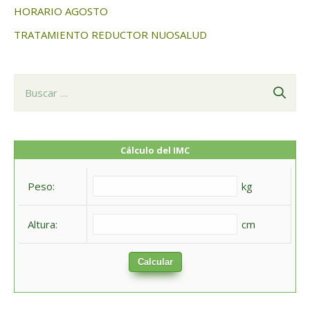
HORARIO AGOSTO
TRATAMIENTO REDUCTOR NUOSALUD
B
u
s
c
Cálculo del IMC
a
Peso:
kg
r
:
Altura:
cm
Calcular