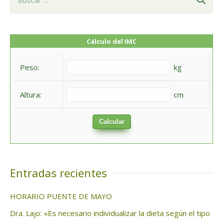
u
s
c
Cálculo del IMC
a
Peso:
kg
r
:
Altura:
cm
Calcular
Entradas recientes
HORARIO PUENTE DE MAYO
Dra. Lajo: «Es necesario individualizar la dieta según el tipo