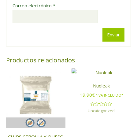
Correo electrónico
*
Productos relacionados
Nuoleak
19,90
€
"IVA INCLUIDO"
Uncategorized
Valorado
con
0
de
5
CHIPS CEBOLLA Y QUESO