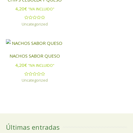
4,20
€
"IVA INCLUIDO"
Uncategorized
Valorado
con
0
de
5
NACHOS SABOR QUESO
4,20
€
"IVA INCLUIDO"
Uncategorized
Valorado
con
0
de
5
Últimas entradas