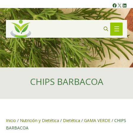
Faceb
X
Lin
Search
Main
Menu
CHIPS BARBACOA
Inicio
/
Nutrición y Dietética
/
Dietética
/
GAMA VERDE
/ CHIPS
BARBACOA