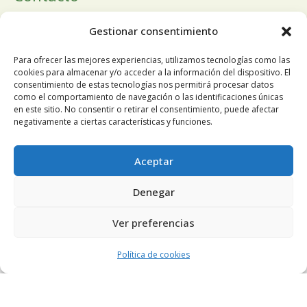
Calle Doctor Calero, 19 Centro Comercial El Tutti 1ª Planta,
Gestionar consentimiento
local 24 28220 Majadahonda Madrid
Para ofrecer las mejores experiencias, utilizamos tecnologías como las
cookies para almacenar y/o acceder a la información del dispositivo. El
consentimiento de estas tecnologías nos permitirá procesar datos
como el comportamiento de navegación o las identificaciones únicas
Tlfn:
+34 91 196 19 63
en este sitio. No consentir o retirar el consentimiento, puede afectar
negativamente a ciertas características y funciones.
Móvil
+34 678 68 84 13
Utilizamos cookies propias y de terceros para mejorar
Aceptar
nuestros servicios y mostrarle publicidad relacionada con sus
Email:
pedidosnuosalud@gmail.com
Denegar
preferencias mediante el análisis de sus hábitos de
navegación. Si continúa navegando, consideramos que acepta
Ver preferencias
su uso. Puede cambiar la configuración u obtener más
información
aquí
.
Aceptar
Política de cookies
Aviso legal
|
Política de Privacidad
|
Política de Cookies