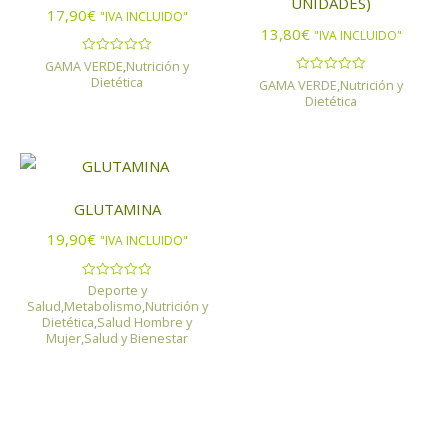
UNIDADES)
17,90
€
"IVA INCLUIDO"
13,80
€
"IVA INCLUIDO"
GAMA VERDE
,
Nutrición y
Valorado
con
Dietética
GAMA VERDE
,
Nutrición y
Valorado
0
con
Dietética
de
0
5
de
5
GLUTAMINA
19,90
€
"IVA INCLUIDO"
Deporte y
Valorado
con
Salud
,
Metabolismo
,
Nutrición y
0
Dietética
,
Salud Hombre y
de
Mujer
,
Salud y Bienestar
5