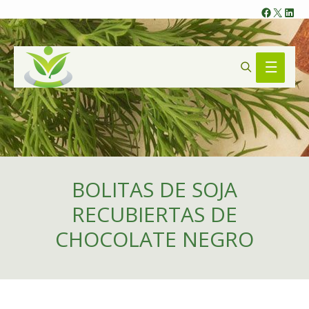
Faceb
X
Lin
Search
Main
Menu
BOLITAS DE SOJA
RECUBIERTAS DE
CHOCOLATE NEGRO