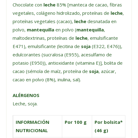
Chocolate con
leche
85% [manteca de cacao, fibras
vegetales, colágeno hidrolizado, proteínas de
leche
,
proteínas vegetales (cacao),
leche
desnatada en
polvo,
mantequilla
en polvo (
mantequilla
,
maltodextrinas, proteínas de
leche
, emulsificante
E471), emulsificante (lecitina de
soja
(E322, E476)),
edulcorantes (sucralosa (E955), acesulfamo de
potasio (E950)), antioxidante (vitamina E)], bolita de
cacao (sémola de maíz, proteína de
soja
, azúcar,
cacao en polvo (8%), inulina, sal).
ALÉRGENOS
Leche, soja.
INFORMACIÓN
Por 100 g
Por bolsita*
NUTRICIONAL
(46 g)