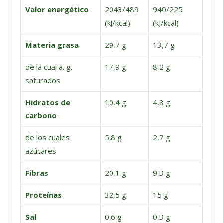
Valor energético
2043/489
940/225
(kJ/kcal)
(kJ/kcal)
Materia grasa
29,7 g
13,7 g
de la cual a. g.
17,9 g
8,2 g
saturados
Hidratos de
10,4 g
4,8 g
carbono
de los cuales
5,8 g
2,7 g
azúcares
Fibras
20,1 g
9,3 g
Proteínas
32,5 g
15 g
Sal
0,6 g
0,3 g