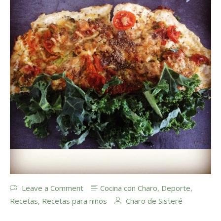
Leave a Comment
Cocina con Charo
,
Deporte
,
Recetas
,
Recetas para niños
Charo de Sisteré