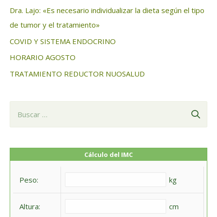
Dra. Lajo: «Es necesario individualizar la dieta según el tipo
:
de tumor y el tratamiento»
COVID Y SISTEMA ENDOCRINO
HORARIO AGOSTO
TRATAMIENTO REDUCTOR NUOSALUD
B
u
s
c
Cálculo del IMC
a
Peso:
kg
r
:
Altura:
cm