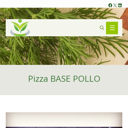
Faceb
X
Lin
Search
Main
Menu
Pizza BASE POLLO