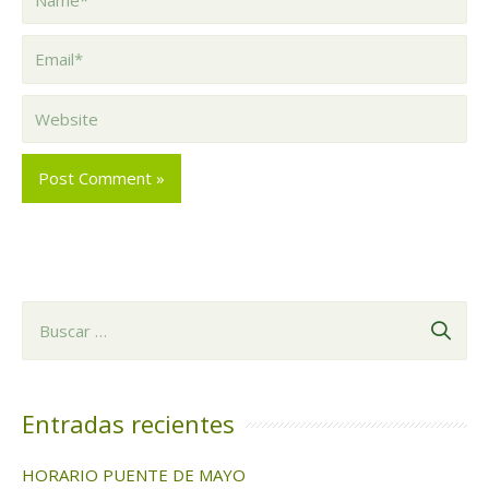
Email*
Website
B
u
s
c
Entradas recientes
a
HORARIO PUENTE DE MAYO
r