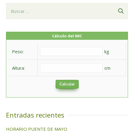
B
u
s
c
Cálculo del IMC
a
Peso:
kg
r
:
Altura:
cm
Calcular
Entradas recientes
HORARIO PUENTE DE MAYO