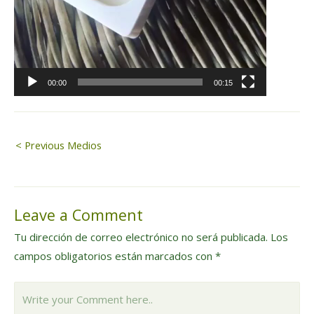
00:00
00:15
Navegación
< Previous Medios
de
Leave a Comment
entradas
Tu dirección de correo electrónico no será publicada.
Los
campos obligatorios están marcados con
*
Write
your