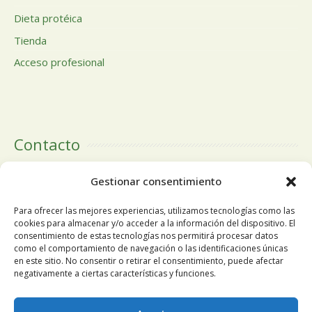
Dieta protéica
Tienda
Acceso profesional
Contacto
Calle Doctor Calero, 19 Centro Comercial El Tutti 1ª Planta,
Gestionar consentimiento
local 24 28220 Majadahonda Madrid
Para ofrecer las mejores experiencias, utilizamos tecnologías como las
cookies para almacenar y/o acceder a la información del dispositivo. El
consentimiento de estas tecnologías nos permitirá procesar datos
como el comportamiento de navegación o las identificaciones únicas
Tlfn:
+34 91 196 19 63
en este sitio. No consentir o retirar el consentimiento, puede afectar
negativamente a ciertas características y funciones.
Móvil
+34 678 68 84 13
Utilizamos cookies propias y de terceros para mejorar