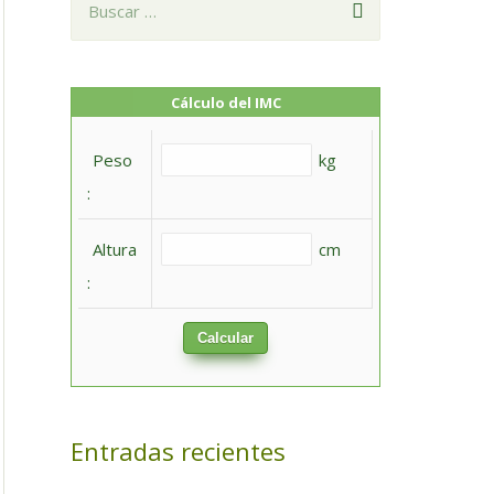
u
s
c
Cálculo del IMC
a
Peso
kg
r
:
:
Altura
cm
:
Calcular
Entradas recientes