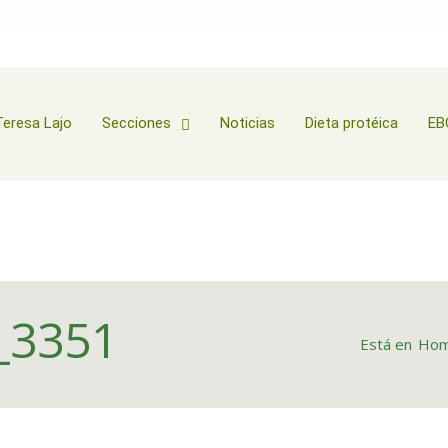
Teresa Lajo
Secciones
Noticias
Dieta protéica
EB
_3351
Está en
Ho