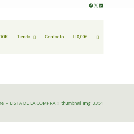
Facebook
X
LinkedIn
Search
OOK
Tienda
Contacto
0,00€
me
»
LISTA DE LA COMPRA
»
thumbnail_img_3351