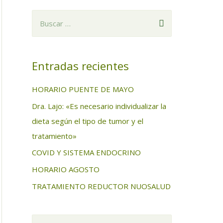
B
u
s
c
Entradas recientes
a
HORARIO PUENTE DE MAYO
r
Dra. Lajo: «Es necesario individualizar la
:
dieta según el tipo de tumor y el
tratamiento»
COVID Y SISTEMA ENDOCRINO
HORARIO AGOSTO
TRATAMIENTO REDUCTOR NUOSALUD
B