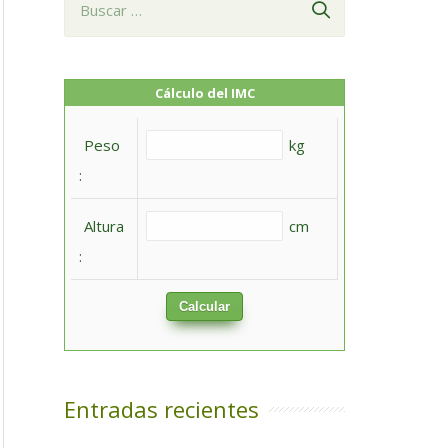
u
s
c
Cálculo del IMC
a
Peso
kg
r
:
:
Altura
cm
:
Calcular
Entradas recientes