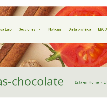
esa Lajo
Secciones
Noticias
Dieta protéica
EBO
as-chocolate
Está en
Home
»
L