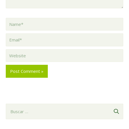
Name*
Email*
Website
B
u
s