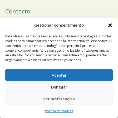
Contacto
Calle Doctor Calero, 19 Centro Comercial El Tutti 1ª Planta,
Gestionar consentimiento
local 24 28220 Majadahonda Madrid
Para ofrecer las mejores experiencias, utilizamos tecnologías como las
cookies para almacenar y/o acceder a la información del dispositivo. El
consentimiento de estas tecnologías nos permitirá procesar datos
como el comportamiento de navegación o las identificaciones únicas
Tlfn:
+34 91 196 19 63
en este sitio. No consentir o retirar el consentimiento, puede afectar
negativamente a ciertas características y funciones.
Móvil
+34 678 68 84 13
Utilizamos cookies propias y de terceros para mejorar
Aceptar
nuestros servicios y mostrarle publicidad relacionada con sus
Email:
pedidosnuosalud@gmail.com
Denegar
preferencias mediante el análisis de sus hábitos de
navegación. Si continúa navegando, consideramos que acepta
Ver preferencias
su uso. Puede cambiar la configuración u obtener más
información
aquí
.
Aceptar
Política de cookies