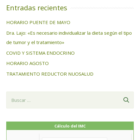
c
Entradas recientes
a
HORARIO PUENTE DE MAYO
r
Dra. Lajo: «Es necesario individualizar la dieta según el tipo
:
de tumor y el tratamiento»
COVID Y SISTEMA ENDOCRINO
HORARIO AGOSTO
TRATAMIENTO REDUCTOR NUOSALUD
B
u
s
c
Cálculo del IMC
a