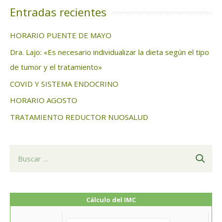
c
Entradas recientes
a
HORARIO PUENTE DE MAYO
r
Dra. Lajo: «Es necesario individualizar la dieta según el tipo
:
de tumor y el tratamiento»
COVID Y SISTEMA ENDOCRINO
HORARIO AGOSTO
TRATAMIENTO REDUCTOR NUOSALUD
B
u
s
c
Cálculo del IMC
a