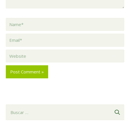
Name*
Email*
Website
B
u
s