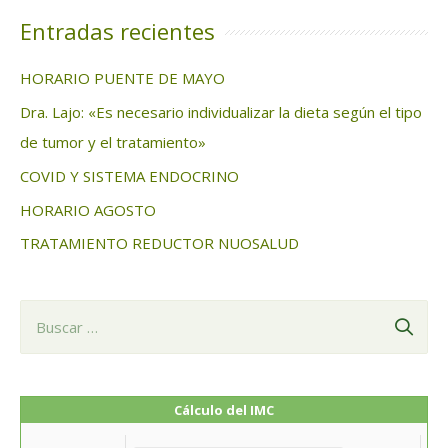
c
Entradas recientes
a
HORARIO PUENTE DE MAYO
r
Dra. Lajo: «Es necesario individualizar la dieta según el tipo
:
de tumor y el tratamiento»
COVID Y SISTEMA ENDOCRINO
HORARIO AGOSTO
TRATAMIENTO REDUCTOR NUOSALUD
B
u
s
c
Cálculo del IMC
a