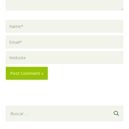
Name*
Email*
Website
B
u
s