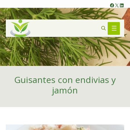
Faceb
X
Lin
Search
Main
Menu
Guisantes con endivias y
jamón