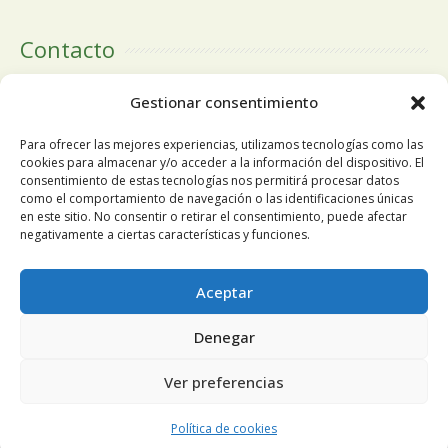
Contacto
Calle Doctor Calero, 19 Centro Comercial El Tutti 1ª Planta,
Gestionar consentimiento
local 24 28220 Majadahonda Madrid
Para ofrecer las mejores experiencias, utilizamos tecnologías como las
cookies para almacenar y/o acceder a la información del dispositivo. El
consentimiento de estas tecnologías nos permitirá procesar datos
como el comportamiento de navegación o las identificaciones únicas
Tlfn:
+34 91 196 19 63
en este sitio. No consentir o retirar el consentimiento, puede afectar
negativamente a ciertas características y funciones.
Móvil
+34 678 68 84 13
Utilizamos cookies propias y de terceros para mejorar
Aceptar
nuestros servicios y mostrarle publicidad relacionada con sus
Email:
pedidosnuosalud@gmail.com
Denegar
preferencias mediante el análisis de sus hábitos de
navegación. Si continúa navegando, consideramos que acepta
Ver preferencias
su uso. Puede cambiar la configuración u obtener más
información
aquí
.
Aceptar
Política de cookies