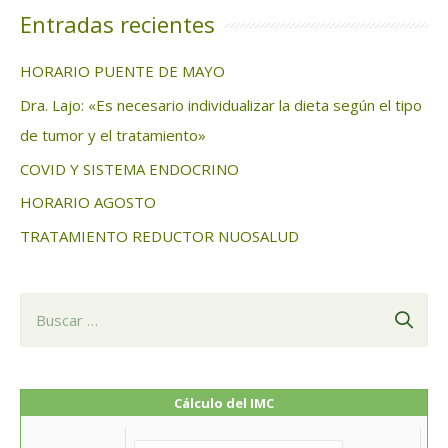
c
Entradas recientes
a
HORARIO PUENTE DE MAYO
r
Dra. Lajo: «Es necesario individualizar la dieta según el tipo
:
de tumor y el tratamiento»
COVID Y SISTEMA ENDOCRINO
HORARIO AGOSTO
TRATAMIENTO REDUCTOR NUOSALUD
B
u
s
c
Cálculo del IMC
a