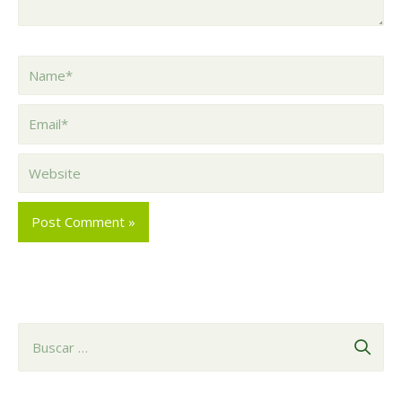
Name*
Email*
Website
B
u
s