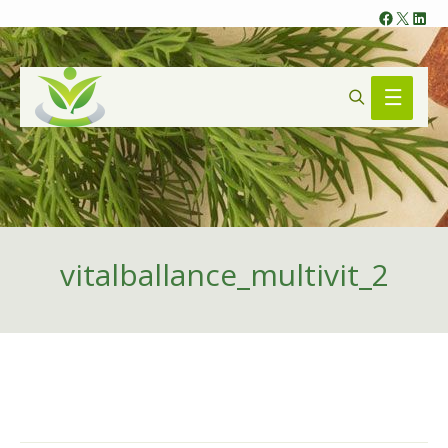
Faceb
X
Lin
Search
Main
Menu
vitalballance_multivit_2