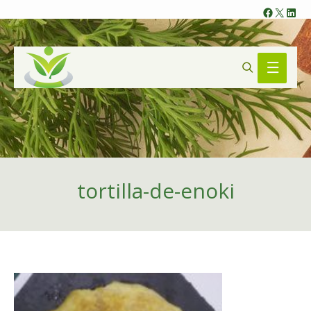
Faceb
X
Lin
Search
Main
Menu
tortilla-de-enoki