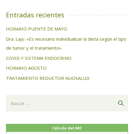
s
c
Entradas recientes
a
HORARIO PUENTE DE MAYO
r
Dra. Lajo: «Es necesario individualizar la dieta según el tipo
:
de tumor y el tratamiento»
COVID Y SISTEMA ENDOCRINO
HORARIO AGOSTO
TRATAMIENTO REDUCTOR NUOSALUD
B
u
s
c
Cálculo del IMC