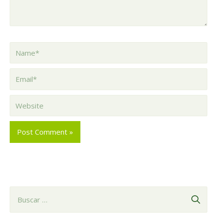
Name*
Email*
Website
B
u