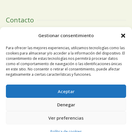
Contacto
Calle Doctor Calero, 19 Centro Comercial El Tutti 1ª Planta,
Gestionar consentimiento
local 24 28220 Majadahonda Madrid
Para ofrecer las mejores experiencias, utilizamos tecnologías como las
cookies para almacenar y/o acceder a la información del dispositivo. El
consentimiento de estas tecnologías nos permitirá procesar datos
como el comportamiento de navegación o las identificaciones únicas
Tlfn:
+34 91 196 19 63
en este sitio. No consentir o retirar el consentimiento, puede afectar
negativamente a ciertas características y funciones.
Móvil
+34 678 68 84 13
Utilizamos cookies propias y de terceros para mejorar
Aceptar
nuestros servicios y mostrarle publicidad relacionada con sus
Email:
pedidosnuosalud@gmail.com
Denegar
preferencias mediante el análisis de sus hábitos de
navegación. Si continúa navegando, consideramos que acepta
Ver preferencias
su uso. Puede cambiar la configuración u obtener más
información
aquí
.
Aceptar
Política de cookies