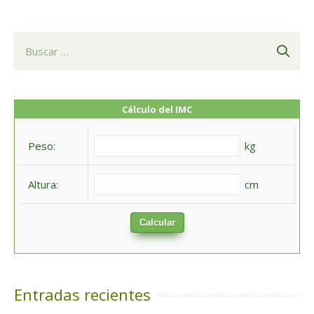
B
u
s
c
Cálculo del IMC
a
Peso:
kg
r
:
Altura:
cm
Calcular
Entradas recientes