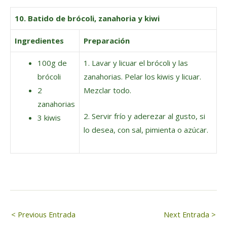
10. Batido de brócoli, zanahoria y kiwi
Ingredientes
Preparación
100g de
1. Lavar y licuar el brócoli y las
brócoli
zanahorias. Pelar los kiwis y licuar.
2
Mezclar todo.
zanahorias
2. Servir frío y aderezar al gusto, si
3 kiwis
lo desea, con sal, pimienta o azúcar.
Navegación
< Previous Entrada
Next Entrada >