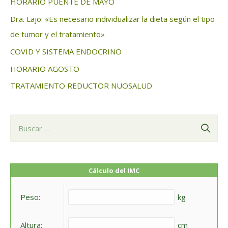
HORARIO PUENTE DE MAYO
r
Dra. Lajo: «Es necesario individualizar la dieta según el tipo
:
de tumor y el tratamiento»
COVID Y SISTEMA ENDOCRINO
HORARIO AGOSTO
TRATAMIENTO REDUCTOR NUOSALUD
B
u
s
c
Cálculo del IMC
a
Peso:
kg
r
:
Altura:
cm