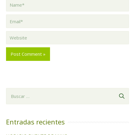
Name*
Email*
Website
B
u
s
c
Entradas recientes
a