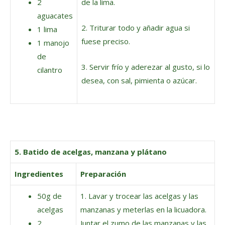
2
de la lima.
aguacates
2. Triturar todo y añadir agua si
1 lima
fuese preciso.
1 manojo
de
3. Servir frío y aderezar al gusto, si lo
cilantro
desea, con sal, pimienta o azúcar.
5. Batido de acelgas, manzana y plátano
Ingredientes
Preparación
50g de
1. Lavar y trocear las acelgas y las
acelgas
manzanas y meterlas en la licuadora.
2
Juntar el zumo de las manzanas y las