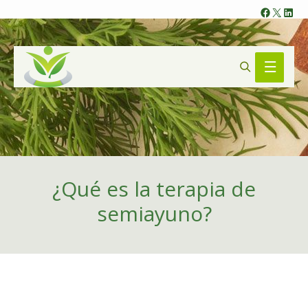
Faceb
X
Lin
Search
Main
Menu
¿Qué es la terapia de
semiayuno?