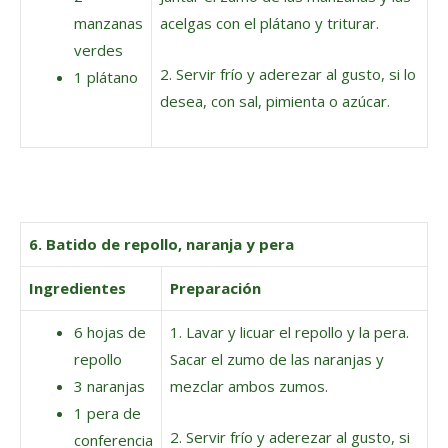
manzanas
acelgas con el plátano y triturar.
verdes
2. Servir frío y aderezar al gusto, si lo
1 plátano
desea, con sal, pimienta o azúcar.
6. Batido de repollo, naranja y pera
Ingredientes
Preparación
6 hojas de
1. Lavar y licuar el repollo y la pera.
repollo
Sacar el zumo de las naranjas y
3 naranjas
mezclar ambos zumos.
1 pera de
2. Servir frío y aderezar al gusto, si
conferencia