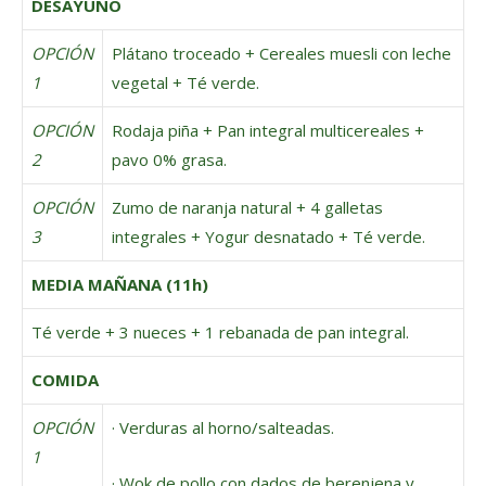
DESAYUNO
OPCIÓN
Plátano troceado + Cereales muesli con leche
1
vegetal + Té verde.
OPCIÓN
Rodaja piña + Pan integral multicereales +
2
pavo 0% grasa.
OPCIÓN
Zumo de naranja natural + 4 galletas
3
integrales + Yogur desnatado + Té verde.
MEDIA MAÑANA (11h)
Té verde + 3 nueces + 1 rebanada de pan integral.
COMIDA
OPCIÓN
· Verduras al horno/salteadas.
1
· Wok de pollo con dados de berenjena y