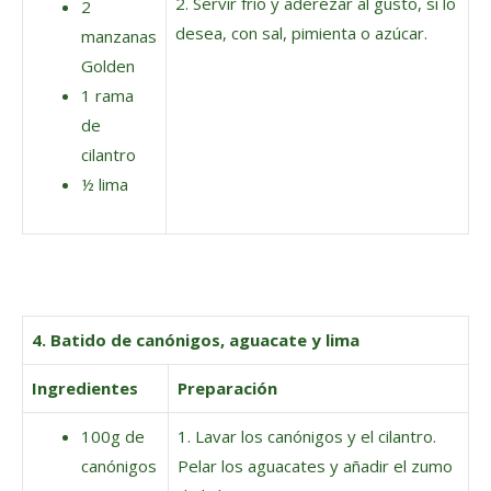
2. Servir frío y aderezar al gusto, si lo
2
desea, con sal, pimienta o azúcar.
manzanas
Golden
1 rama
de
cilantro
½ lima
4. Batido de canónigos, aguacate y lima
Ingredientes
Preparación
100g de
1. Lavar los canónigos y el cilantro.
canónigos
Pelar los aguacates y añadir el zumo