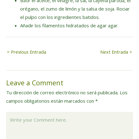
Batir el aceite, el vinagre, la sal, la cayena partida, el
orégano, el zumo de limón y la salsa de soja. Rociar
el pulpo con los ingredientes batidos.
Añadir los filamentos hidratados de agar agar.
Navegación
< Previous Entrada
Next Entrada >
de
Leave a Comment
entradas
Tu dirección de correo electrónico no será publicada.
Los
campos obligatorios están marcados con
*
Write
your
Comment