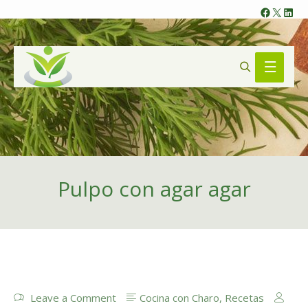
Faceb
X
Lin
Search
Main
Menu
Pulpo con agar agar
Leave a Comment
Cocina con Charo
,
Recetas