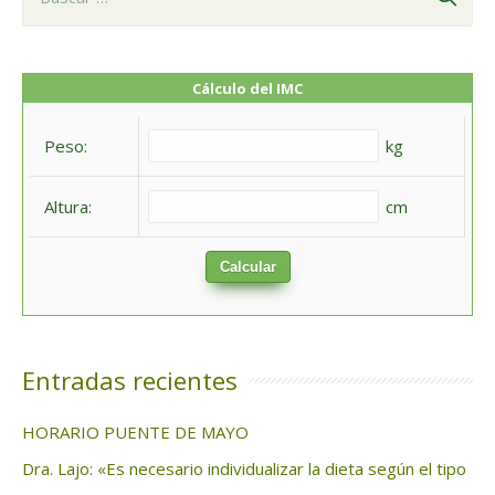
u
s
c
Cálculo del IMC
a
Peso:
kg
r
:
Altura:
cm
Calcular
Entradas recientes
HORARIO PUENTE DE MAYO
Dra. Lajo: «Es necesario individualizar la dieta según el tipo