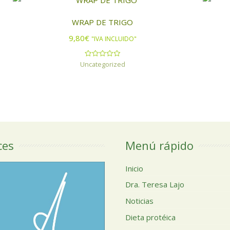
WRAP DE TRIGO
9,80
€
"IVA INCLUIDO"
Uncategorized
Valorado
con
0
de
5
ces
Menú rápido
Inicio
Dra. Teresa Lajo
Noticias
Dieta protéica