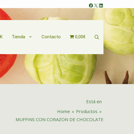
Facebook
X
LinkedIn
Search
OK
Tienda
Contacto
0,00€
Está en
Home
»
Productos
»
MUFFINS CON CORAZON DE CHOCOLATE