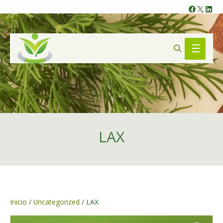
Faceb
X
Lin
Search
Main
Menu
LAX
Inicio
/
Uncategorized
/ LAX