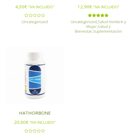
4,30
€
12,90
€
"IVA INCLUIDO"
"IVA INCLUIDO"
Uncategorized
Uncategorized
,
Salud Hombre y
Valorado
Valorado
con
con
Mujer
,
Salud y
0
5.00
Bienestar
,
Suplementación
de
de 5
5
HATHORBONE
20,60
€
"IVA INCLUIDO"