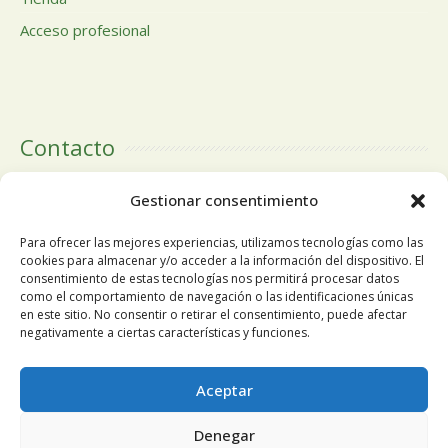
Acceso profesional
Contacto
Calle Doctor Calero, 19 Centro Comercial El Tutti 1ª Planta,
Gestionar consentimiento
local 24 28220 Majadahonda Madrid
Para ofrecer las mejores experiencias, utilizamos tecnologías como las
cookies para almacenar y/o acceder a la información del dispositivo. El
consentimiento de estas tecnologías nos permitirá procesar datos
como el comportamiento de navegación o las identificaciones únicas
Tlfn:
+34 91 196 19 63
en este sitio. No consentir o retirar el consentimiento, puede afectar
negativamente a ciertas características y funciones.
Móvil
+34 678 68 84 13
Utilizamos cookies propias y de terceros para mejorar
Aceptar
nuestros servicios y mostrarle publicidad relacionada con sus
Email:
pedidosnuosalud@gmail.com
Denegar
preferencias mediante el análisis de sus hábitos de