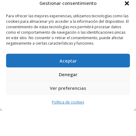
Calle Doctor Calero, 19 Centro Comercial El Tutti 1ª Planta,
Gestionar consentimiento
local 24 28220 Majadahonda Madrid
Para ofrecer las mejores experiencias, utilizamos tecnologías como las
cookies para almacenar y/o acceder a la información del dispositivo. El
consentimiento de estas tecnologías nos permitirá procesar datos
como el comportamiento de navegación o las identificaciones únicas
Tlfn:
+34 91 196 19 63
en este sitio. No consentir o retirar el consentimiento, puede afectar
negativamente a ciertas características y funciones.
Móvil
+34 678 68 84 13
Utilizamos cookies propias y de terceros para mejorar
Aceptar
nuestros servicios y mostrarle publicidad relacionada con sus
Email:
pedidosnuosalud@gmail.com
Denegar
preferencias mediante el análisis de sus hábitos de
navegación. Si continúa navegando, consideramos que acepta
Ver preferencias
su uso. Puede cambiar la configuración u obtener más
información
aquí
.
Aceptar
Política de cookies
Aviso legal
|
Política de Privacidad
|
Política de Cookies