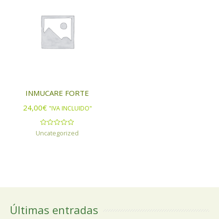
INMUCARE FORTE
24,00
€
"IVA INCLUIDO"
Uncategorized
Valorado
con
0
de
5
Últimas entradas