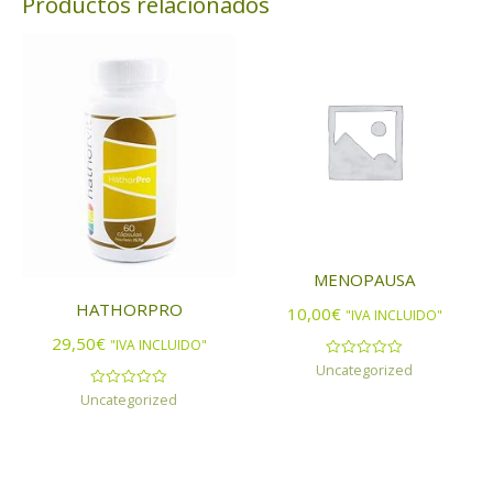
Productos relacionados
MENOPAUSA
HATHORPRO
10,00
€
"IVA INCLUIDO"
29,50
€
"IVA INCLUIDO"
Uncategorized
Valorado
con
0
Uncategorized
Valorado
de
con
5
0
de
5