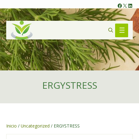
Faceb
X
Lin
Search
Main
Menu
ERGYSTRESS
Inicio
/
Uncategorized
/ ERGYSTRESS