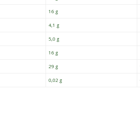
16 g
4,1 g
5,0 g
16 g
29 g
0,02 g