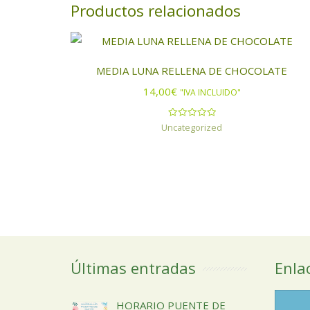
Productos relacionados
MEDIA LUNA RELLENA DE CHOCOLATE
14,00
€
"IVA INCLUIDO"
Uncategorized
Valorado
con
0
de
5
Últimas entradas
Enla
HORARIO PUENTE DE