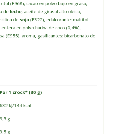
ritol (E968), cacao en polvo bajo en grasa,
na de
leche
, aceite de girasol alto oleico,
ecitina de
soja
(E322), edulcorante: maltitol
e
entera en polvo harina de coco (0,4%),
losa (E955), aroma, gasificantes: bicarbonato de
Por 1 crock* (30 g)
632 kJ/144 kcal
9,5 g
3,5 g