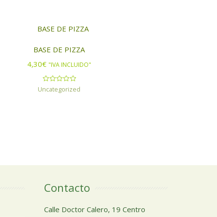
BASE DE PIZZA
4,30
€
"IVA INCLUIDO"
Uncategorized
Valorado
con
0
de
5
Contacto
Calle Doctor Calero, 19 Centro