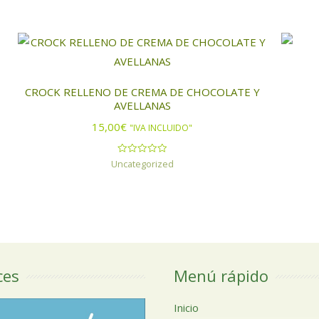
CROCK RELLENO DE CREMA DE CHOCOLATE Y
AVELLANAS
15,00
€
"IVA INCLUIDO"
Uncategorized
Valorado
con
0
de
5
ces
Menú rápido
Inicio