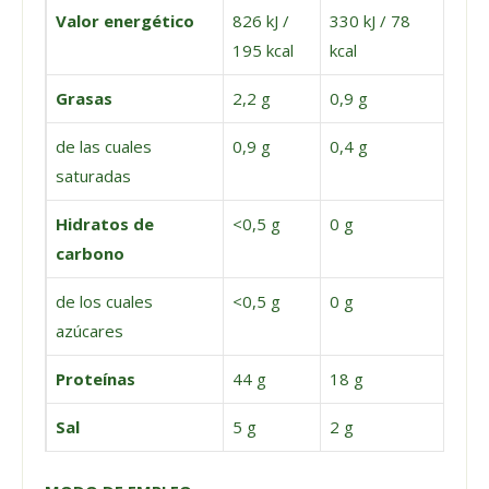
Valor energético
826 kJ /
330 kJ / 78
195 kcal
kcal
Grasas
2,2 g
0,9 g
de las cuales
0,9 g
0,4 g
saturadas
Hidratos de
<0,5 g
0 g
carbono
de los cuales
<0,5 g
0 g
azúcares
Proteínas
44 g
18 g
Sal
5 g
2 g