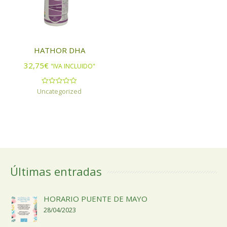
HATHOR DHA
32,75
€
"IVA INCLUIDO"
Uncategorized
Valorado
con
0
de
5
Últimas entradas
HORARIO PUENTE DE MAYO
28/04/2023