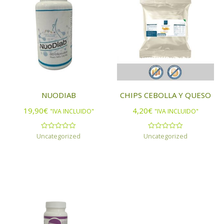
NUODIAB
CHIPS CEBOLLA Y QUESO
19,90
€
4,20
€
"IVA INCLUIDO"
"IVA INCLUIDO"
Uncategorized
Uncategorized
Valorado
Valorado
con
con
0
0
de
de
5
5