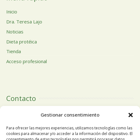
Inicio
Dra. Teresa Lajo
Noticias
Dieta protéica
Tienda
Acceso profesional
Contacto
Calle Doctor Calero, 19 Centro Comercial El Tutti 1ª Planta,
Gestionar consentimiento
local 24 28220 Majadahonda Madrid
Para ofrecer las mejores experiencias, utilizamos tecnologías como las
cookies para almacenar y/o acceder a la información del dispositivo. El
consentimiento de estas tecnologías nos permitirá procesar datos