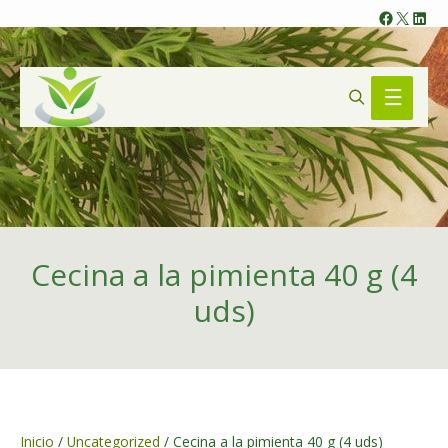
Faceb
X
Lin
Search
Main
Menu
Cecina a la pimienta 40 g (4
uds)
Inicio
/
Uncategorized
/ Cecina a la pimienta 40 g (4 uds)