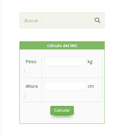
B
u
s
c
Cálculo del IMC
a
Peso
kg
r
:
:
Altura
cm
:
Calcular