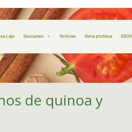
esa Lajo
Secciones
Noticias
Dieta protéica
EBO
enos de quinoa y