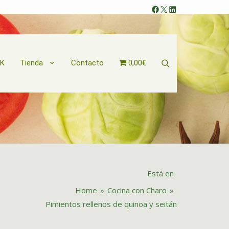
Facebook
X
LinkedIn
Search
OK
Tienda
Contacto
0,00€
Está en
Home
»
Cocina con Charo
»
Pimientos rellenos de quinoa y seitán