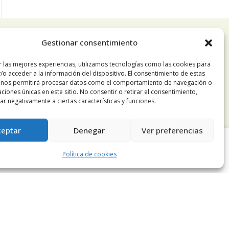
Contacto
Gestionar consentimiento
Calle Doctor Calero, 19 Centro
r las mejores experiencias, utilizamos tecnologías como las cookies para
/o acceder a la información del dispositivo. El consentimiento de estas
Comercial El Tutti 1ª Planta, local 24
 nos permitirá procesar datos como el comportamiento de navegación o
28220 Majadahonda Madrid
caciones únicas en este sitio. No consentir o retirar el consentimiento,
r negativamente a ciertas características y funciones.
ceptar
Denegar
Ver preferencias
Tlfn:
+34 91 196 19 63
s mediante el análisis de sus hábitos de navegación. Si continúa
Política de cookies
 información
aquí
.
Aceptar
Móvil
+34 678 68 84 13
Email:
pedidosnuosalud@gmail.com