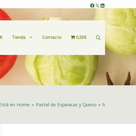
Facebook
X
LinkedIn
Search
OK
Tienda
Contacto
0,00€
Está en
Home
»
Pastel de Espinacas y Queso
»
h