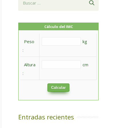
u
s
c
Cálculo del IMC
a
Peso
kg
r
:
:
Altura
cm
:
Calcular
Entradas recientes