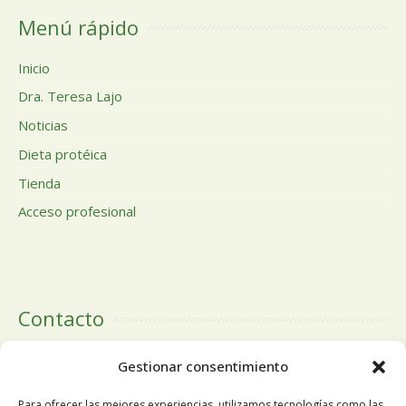
Menú rápido
Inicio
Dra. Teresa Lajo
Noticias
Dieta protéica
Tienda
Acceso profesional
Contacto
Calle Doctor Calero, 19 Centro Comercial El Tutti 1ª Planta,
Gestionar consentimiento
local 24 28220 Majadahonda Madrid
Para ofrecer las mejores experiencias, utilizamos tecnologías como las