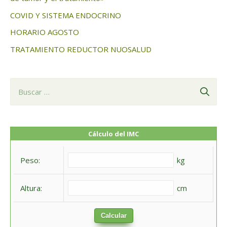
COVID Y SISTEMA ENDOCRINO
HORARIO AGOSTO
TRATAMIENTO REDUCTOR NUOSALUD
B
u
s
c
Cálculo del IMC
a
Peso:
kg
r
:
Altura:
cm
Calcular