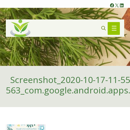
Faceb
X
Lin
Search
Main
Menu
Screenshot_2020-10-17-11-55
563_com.google.android.apps