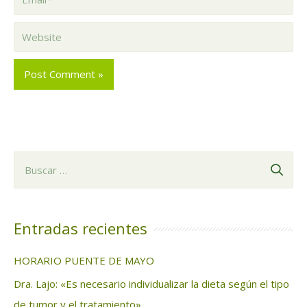
Website
B
u
s
c
Entradas recientes
a
HORARIO PUENTE DE MAYO
r
Dra. Lajo: «Es necesario individualizar la dieta según el tipo
:
de tumor y el tratamiento»