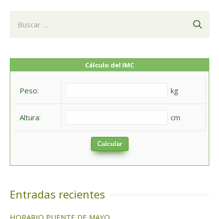
B
u
s
c
Cálculo del IMC
a
Peso:
kg
r
:
Altura:
cm
Calcular
Entradas recientes
HORARIO PUENTE DE MAYO