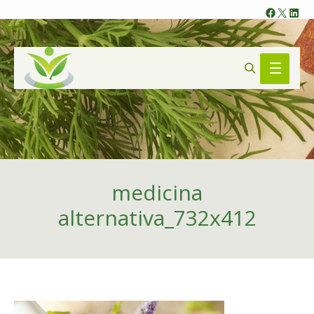
Faceb
X
Lin
Search
Main
Menu
medicina
alternativa_732x412