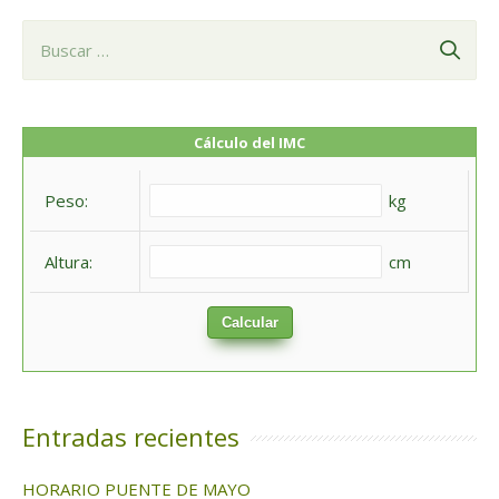
B
u
s
c
Cálculo del IMC
a
Peso:
kg
r
:
Altura:
cm
Calcular
Entradas recientes
HORARIO PUENTE DE MAYO