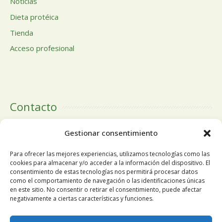
Noticias
Dieta protéica
Tienda
Acceso profesional
Contacto
Calle Doctor Calero, 19 Centro Comercial El Tutti 1ª Planta,
Gestionar consentimiento
local 24 28220 Majadahonda Madrid
Para ofrecer las mejores experiencias, utilizamos tecnologías como las
cookies para almacenar y/o acceder a la información del dispositivo. El
consentimiento de estas tecnologías nos permitirá procesar datos
como el comportamiento de navegación o las identificaciones únicas
Tlfn:
+34 91 196 19 63
en este sitio. No consentir o retirar el consentimiento, puede afectar
negativamente a ciertas características y funciones.
Móvil
+34 678 68 84 13
Utilizamos cookies propias y de terceros para mejorar