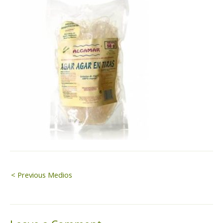
Navegación
< Previous Medios
de