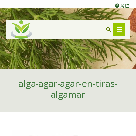
Faceb
X
Lin
Search
Main
Menu
alga-agar-agar-en-tiras-
algamar