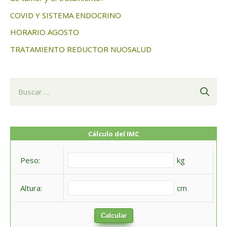
COVID Y SISTEMA ENDOCRINO
HORARIO AGOSTO
TRATAMIENTO REDUCTOR NUOSALUD
B
u
s
c
Cálculo del IMC
a
Peso:
kg
r
:
Altura:
cm
Calcular