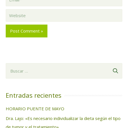
Website
B
u
s
c
Entradas recientes
a
HORARIO PUENTE DE MAYO
r
Dra. Lajo: «Es necesario individualizar la dieta según el tipo
:
de tumor y el tratamiento»