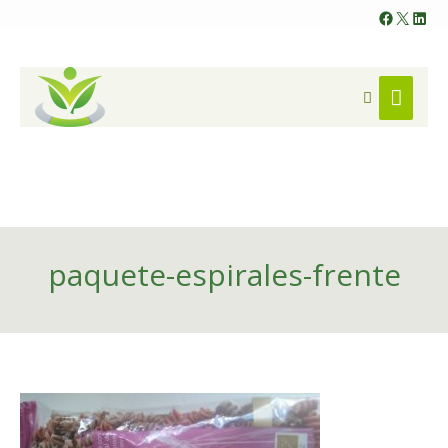
Faceb
X
Lin
Search
Main
Menu
paquete-espirales-frente