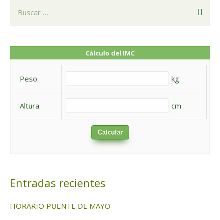
B
u
s
c
Cálculo del IMC
a
Peso:
kg
r
:
Altura:
cm
Calcular
Entradas recientes
HORARIO PUENTE DE MAYO