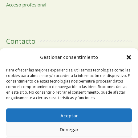
Acceso profesional
Contacto
Calle Doctor Calero, 19 Centro Comercial El Tutti 1ª Planta,
Gestionar consentimiento
local 24 28220 Majadahonda Madrid
Para ofrecer las mejores experiencias, utilizamos tecnologías como las
cookies para almacenar y/o acceder a la información del dispositivo. El
consentimiento de estas tecnologías nos permitirá procesar datos
como el comportamiento de navegación o las identificaciones únicas
Tlfn:
+34 91 196 19 63
en este sitio. No consentir o retirar el consentimiento, puede afectar
negativamente a ciertas características y funciones.
Móvil
+34 678 68 84 13
Utilizamos cookies propias y de terceros para mejorar
Aceptar
nuestros servicios y mostrarle publicidad relacionada con sus
Email:
pedidosnuosalud@gmail.com
Denegar
preferencias mediante el análisis de sus hábitos de