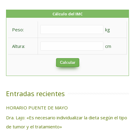
s
c
Cálculo del IMC
a
Peso:
kg
r
:
Altura:
cm
Calcular
Entradas recientes
HORARIO PUENTE DE MAYO
Dra. Lajo: «Es necesario individualizar la dieta según el tipo
de tumor y el tratamiento»