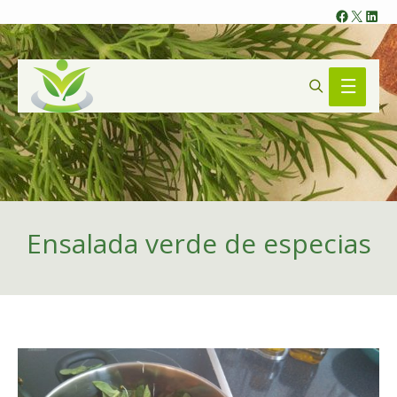
Faceb
X
Lin
Search
Main
Menu
Ensalada verde de especias