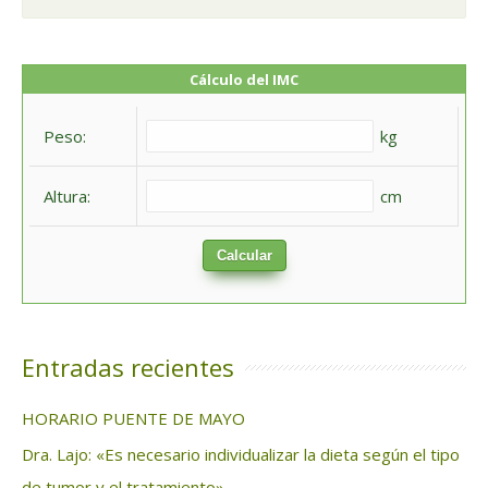
u
s
c
Cálculo del IMC
a
Peso:
kg
r
:
Altura:
cm
Calcular
Entradas recientes
HORARIO PUENTE DE MAYO
Dra. Lajo: «Es necesario individualizar la dieta según el tipo
de tumor y el tratamiento»