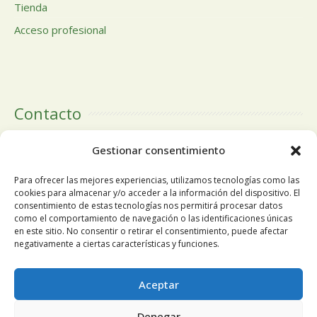
Tienda
Acceso profesional
Contacto
Calle Doctor Calero, 19 Centro Comercial El Tutti 1ª Planta,
Gestionar consentimiento
local 24 28220 Majadahonda Madrid
Para ofrecer las mejores experiencias, utilizamos tecnologías como las
cookies para almacenar y/o acceder a la información del dispositivo. El
consentimiento de estas tecnologías nos permitirá procesar datos
como el comportamiento de navegación o las identificaciones únicas
Tlfn:
+34 91 196 19 63
en este sitio. No consentir o retirar el consentimiento, puede afectar
negativamente a ciertas características y funciones.
Móvil
+34 678 68 84 13
Utilizamos cookies propias y de terceros para mejorar
Aceptar
nuestros servicios y mostrarle publicidad relacionada con sus
Email:
pedidosnuosalud@gmail.com
Denegar
preferencias mediante el análisis de sus hábitos de