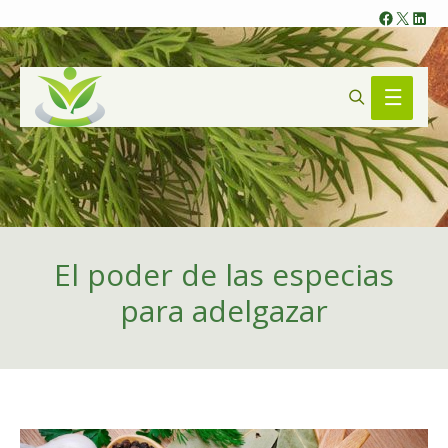
Faceb
X
Lin
Search
Main
Menu
El poder de las especias
para adelgazar