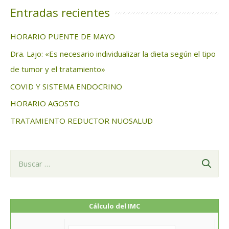
c
Entradas recientes
a
HORARIO PUENTE DE MAYO
r
Dra. Lajo: «Es necesario individualizar la dieta según el tipo
:
de tumor y el tratamiento»
COVID Y SISTEMA ENDOCRINO
HORARIO AGOSTO
TRATAMIENTO REDUCTOR NUOSALUD
B
u
s
c
Cálculo del IMC
a