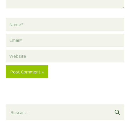
Name*
Email*
Website
B
u
s