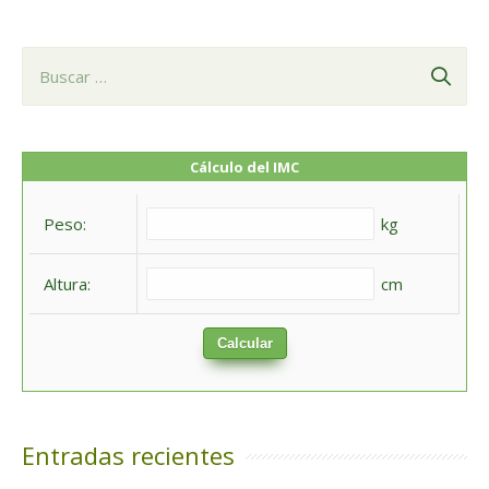
B
u
s
c
Cálculo del IMC
a
Peso:
kg
r
:
Altura:
cm
Calcular
Entradas recientes