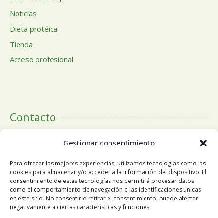
Noticias
Dieta protéica
Tienda
Acceso profesional
Contacto
Calle Doctor Calero, 19 Centro Comercial El Tutti 1ª Planta,
Gestionar consentimiento
local 24 28220 Majadahonda Madrid
Para ofrecer las mejores experiencias, utilizamos tecnologías como las
cookies para almacenar y/o acceder a la información del dispositivo. El
consentimiento de estas tecnologías nos permitirá procesar datos
como el comportamiento de navegación o las identificaciones únicas
Tlfn:
+34 91 196 19 63
en este sitio. No consentir o retirar el consentimiento, puede afectar
negativamente a ciertas características y funciones.
Móvil
+34 678 68 84 13