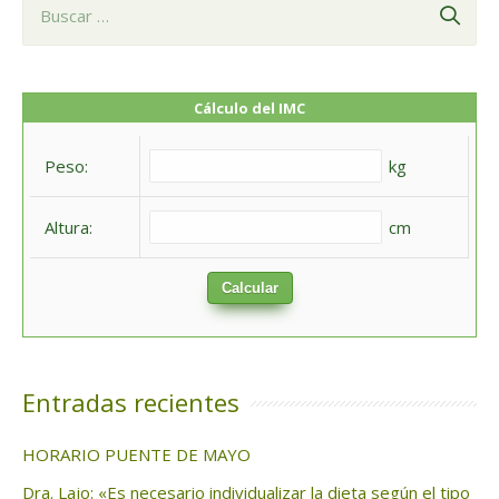
B
u
s
c
Cálculo del IMC
a
Peso:
kg
r
:
Altura:
cm
Calcular
Entradas recientes
HORARIO PUENTE DE MAYO
Dra. Lajo: «Es necesario individualizar la dieta según el tipo