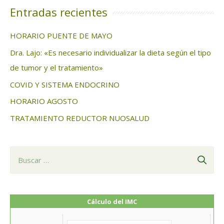
c
Entradas recientes
a
HORARIO PUENTE DE MAYO
r
Dra. Lajo: «Es necesario individualizar la dieta según el tipo
:
de tumor y el tratamiento»
COVID Y SISTEMA ENDOCRINO
HORARIO AGOSTO
TRATAMIENTO REDUCTOR NUOSALUD
B
u
s
c
Cálculo del IMC
a