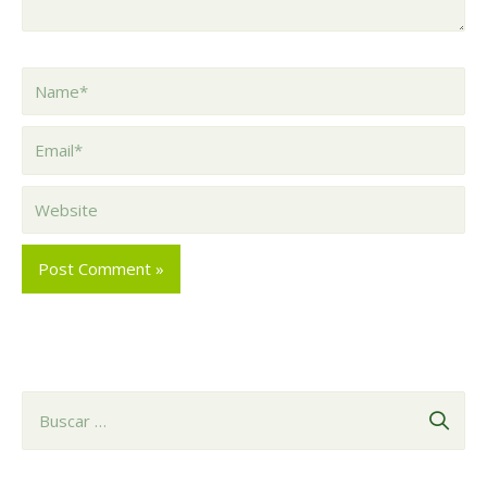
Name*
Email*
Website
B
u
s