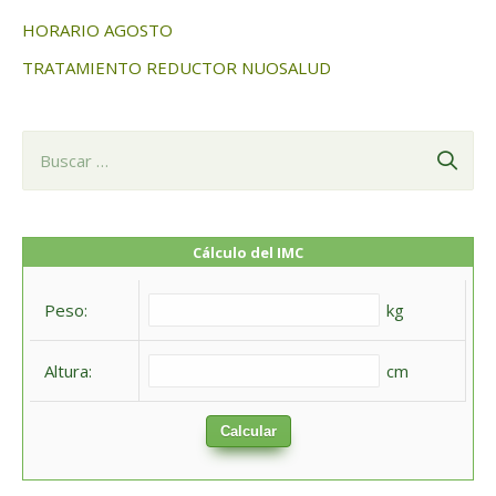
HORARIO AGOSTO
TRATAMIENTO REDUCTOR NUOSALUD
B
u
s
c
Cálculo del IMC
a
Peso:
kg
r
:
Altura:
cm
Calcular