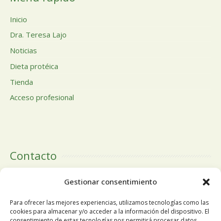
Inicio
Dra. Teresa Lajo
Noticias
Dieta protéica
Tienda
Acceso profesional
Contacto
Calle Doctor Calero, 19 Centro Comercial El Tutti 1ª Planta,
Gestionar consentimiento
local 24 28220 Majadahonda Madrid
Para ofrecer las mejores experiencias, utilizamos tecnologías como las
cookies para almacenar y/o acceder a la información del dispositivo. El
consentimiento de estas tecnologías nos permitirá procesar datos