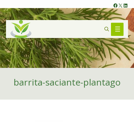
Faceb
X
Lin
Search
Main
Menu
barrita-saciante-plantago