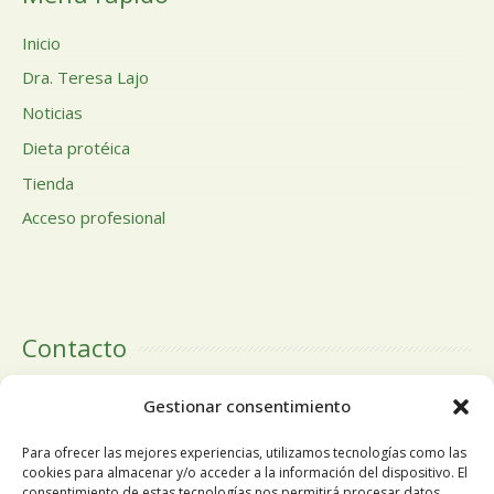
Inicio
Dra. Teresa Lajo
Noticias
Dieta protéica
Tienda
Acceso profesional
Contacto
Calle Doctor Calero, 19 Centro Comercial El Tutti 1ª Planta,
Gestionar consentimiento
local 24 28220 Majadahonda Madrid
Para ofrecer las mejores experiencias, utilizamos tecnologías como las
cookies para almacenar y/o acceder a la información del dispositivo. El
consentimiento de estas tecnologías nos permitirá procesar datos