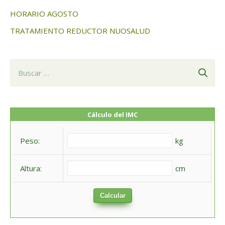
HORARIO AGOSTO
TRATAMIENTO REDUCTOR NUOSALUD
B
u
s
c
Cálculo del IMC
a
Peso:
kg
r
:
Altura:
cm
Calcular