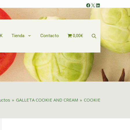
Facebook
X
LinkedIn
Search
OK
Tienda
Contacto
0,00€
uctos
»
GALLETA COOKIE AND CREAM
»
COOKIE