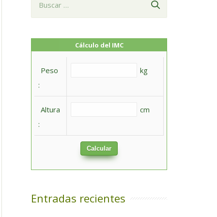
u
s
c
Cálculo del IMC
a
Peso
kg
r
:
:
Altura
cm
:
Calcular
Entradas recientes