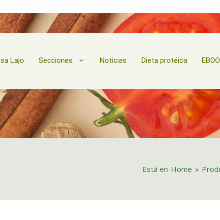
esa Lajo
Secciones
Noticias
Dieta protéica
EBO
Está en
Home
»
Prod