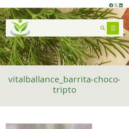
Faceb
X
Lin
Search
Main
Menu
vitalballance_barrita-choco-
tripto