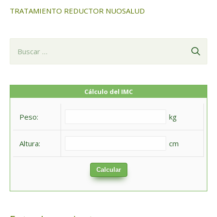
TRATAMIENTO REDUCTOR NUOSALUD
B
u
s
c
Cálculo del IMC
a
Peso:
kg
r
:
Altura:
cm
Calcular