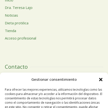
Dra. Teresa Lajo
Noticias
Dieta protéica
Tienda
Acceso profesional
Contacto
Calle Doctor Calero, 19 Centro Comercial El Tutti 1ª Planta,
Gestionar consentimiento
local 24 28220 Majadahonda Madrid
Para ofrecer las mejores experiencias, utilizamos tecnologías como las
cookies para almacenar y/o acceder a la información del dispositivo. El
consentimiento de estas tecnologías nos permitirá procesar datos
como el comportamiento de navegación o las identificaciones únicas
Tlfn:
+34 91 196 19 63
en este sitio. No consentir o retirar el consentimiento, puede afectar